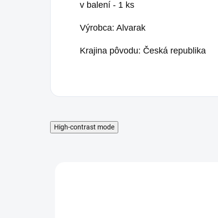
v balení - 1 ks
Výrobca: Alvarak
Krajina pôvodu: Česká republika
High-contrast mode
orma
Silikónová forma
S
ú