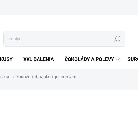
Hľadať
 KUSY
XXL BALENIA
ČOKOLÁDY A POLEVY
SUR
ca so silikónovou chňapkou- jednorožec
otenia
ZNAČKA:
ALVARAK
10,30 €
Jednotková
SKLADOM
(5 KG)
cena: