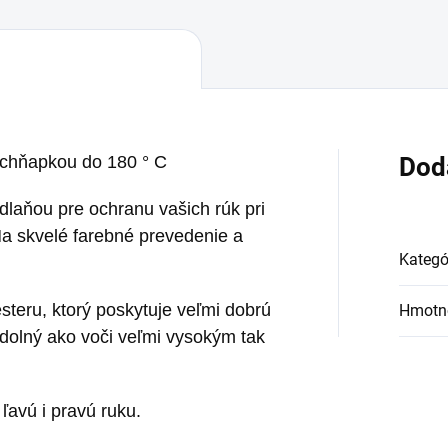
 chňapkou do 180 ° C
Dod
dlaňou pre ochranu vašich rúk pri
Ma skvelé farebné prevedenie a
Kategó
steru, ktorý poskytuje veľmi dobrú
Hmotn
 odolný ako voči veľmi vysokým tak
ľavú i pravú ruku.