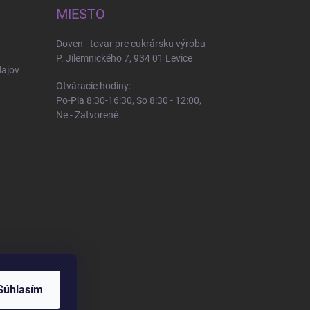
MIESTO
Doven - tovar pre cukrársku výrobu
P. Jilemnického 7, 934 01 Levice
ajov
Otváracie hodiny:
Po-Pia 8:30-16:30, So 8:30 - 12:00,
Ne - Zatvorené
Súhlasím