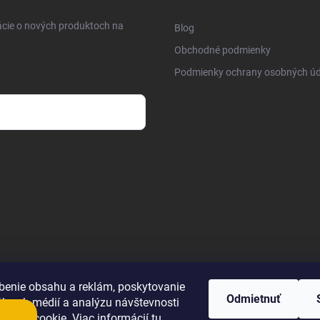
ácie o nových produktoch na
Blog
Obchodné podmienky
Podmienky ochrany osobných úd
osobných údajov
benie obsahu a reklám, poskytovanie
Odmietnuť
álnych médií a analýzu návštevnosti
úbory cookie. Viac informácií
tu
.