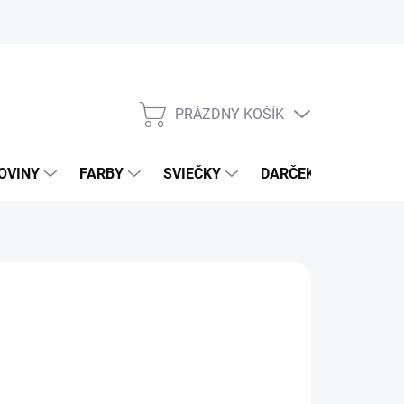
PRÁZDNY KOŠÍK
NÁKUPNÝ
KOŠÍK
OVINY
FARBY
SVIEČKY
DARČEKOVÝ POUKAZ