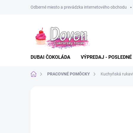
Prejsť
Odberné miesto a prevádzka internetového obchodu
na
obsah
DUBAI ČOKOLÁDA
VÝPREDAJ - POSLEDNÉ
Domov
PRACOVNÉ POMÔCKY
Kuchyňská rukavi
Neohodnotené
Podrobnosti hodn