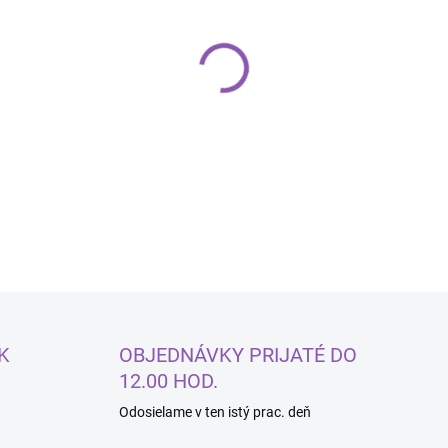
−
+
DETAILNÉ INFORMÁCIE
K
OBJEDNÁVKY PRIJATÉ DO
12.00 HOD.
Odosielame v ten istý prac. deň