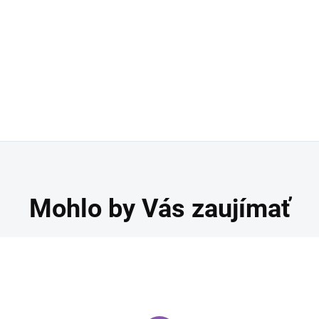
Mohlo by Vás zaujímať
ilikónová forma na
Silikónová forma na
liky
pologule