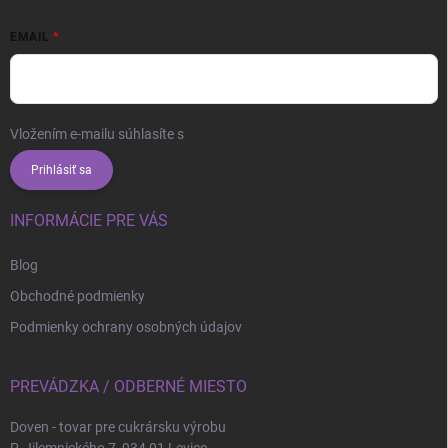
EMAIL
Vložením e-mailu súhlasíte s
podmienkami ochrany osobných údajov
Prihlásiť sa
INFORMÁCIE PRE VÁS
Blog
Obchodné podmienky
Podmienky ochrany osobných údajov
PREVÁDZKA / ODBERNÉ MIESTO
Doven - tovar pre cukrársku výrobu
P. Jilemnického 7, 934 01 Levice