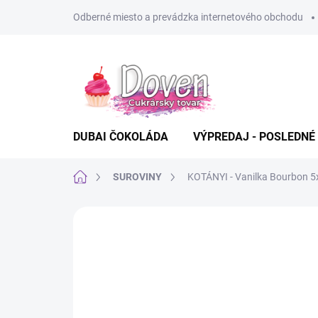
Prejsť
Odberné miesto a prevádzka internetového obchodu
na
obsah
DUBAI ČOKOLÁDA
VÝPREDAJ - POSLEDNÉ
Domov
SUROVINY
KOTÁNYI - Vanilka Bourbon 5
Neohodnotené
Podrobnosti hodn