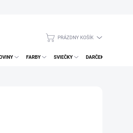
PRÁZDNY KOŠÍK
NÁKUPNÝ
KOŠÍK
OVINY
FARBY
SVIEČKY
DARČEKOVÝ POUKAZ