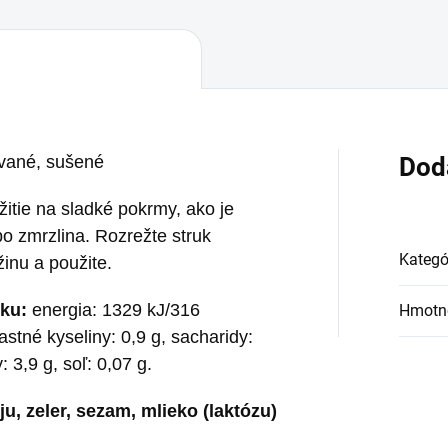
ované, sušené
Dod
itie na sladké pokrmy, ako je
o zmrzlina. Rozrežte struk
Kategó
inu a použite.
ku:
energia: 1329 kJ/316
Hmotn
astné kyseliny: 0,9 g, sacharidy:
: 3,9 g, soľ: 0,07 g.
óju, zeler, sezam, mlieko (laktózu)