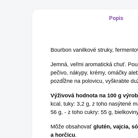
Popis
Bourbon vanilkové struky, ferment
Jemná, veľmi aromatická chuť. Použ
pečivo, nákypy, krémy, omáčky aleb
pozdĺžne na polovicu, vyškrabte duž
Výživová hodnota na 100 g výrob
kcal, tuky: 3,2 g, z toho nasýtené m
56 g, - z toho cukry: 55 g, bielkoviny
Môže obsahovať
glutén, vajcia, s
a horčicu
.