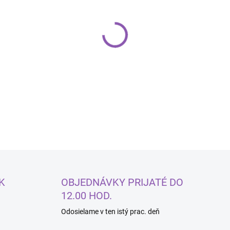
−
+
DETAILNÉ INFORMÁCIE
K
OBJEDNÁVKY PRIJATÉ DO
12.00 HOD.
Odosielame v ten istý prac. deň