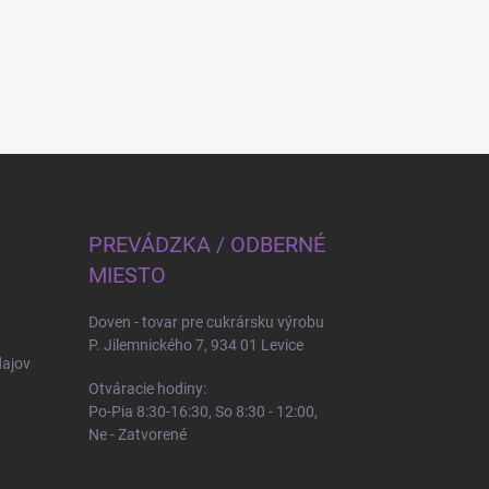
PREVÁDZKA / ODBERNÉ
MIESTO
Doven - tovar pre cukrársku výrobu
P. Jilemnického 7, 934 01 Levice
ajov
Otváracie hodiny:
Po-Pia 8:30-16:30, So 8:30 - 12:00,
Ne - Zatvorené