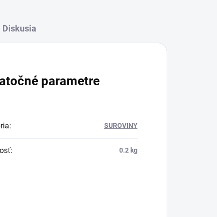
Diskusia
atočné parametre
ria
:
SUROVINY
osť
:
0.2 kg