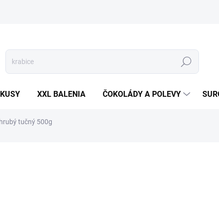
Hľadať
 KUSY
XXL BALENIA
ČOKOLÁDY A POLEVY
SUR
hrubý tučný 500g
otenia
7 €
Jednotková
SKLADOM
(1 KS)
cena: