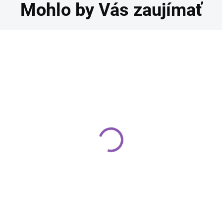
Mohlo by Vás zaujímať
lašské orechy 500g
Múka z pistáciových
jadier 200g
,00 €
9,80 €