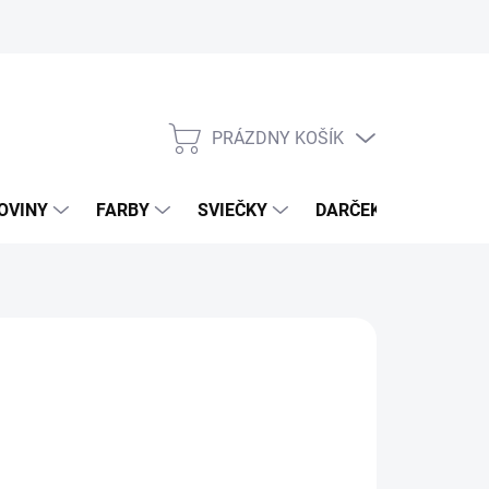
PRÁZDNY KOŠÍK
NÁKUPNÝ
KOŠÍK
OVINY
FARBY
SVIEČKY
DARČEKOVÝ POUKAZ