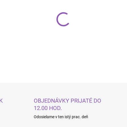
−
+
Kokos strúhaný hrubý tučný
DETAILNÉ INFORMÁCIE
K
OBJEDNÁVKY PRIJATÉ DO
12.00 HOD.
Odosielame v ten istý prac. deň