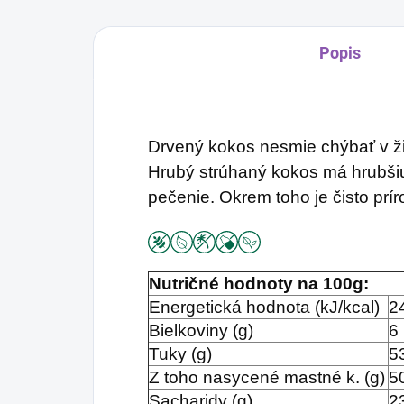
Popis
Drvený kokos nesmie chýbať v žia
Hrubý strúhaný kokos má hrubšiu 
pečenie. Okrem toho je čisto prí
Nutričné hodnoty na 100g:
Energetická hodnota (kJ/kcal)
2
Bielkoviny (g)
6
Tuky (g)
5
Z toho nasycené mastné k. (g)
5
Sacharidy (g)
2