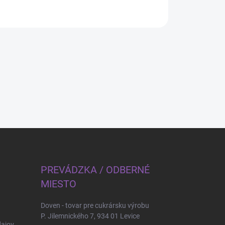
PREVÁDZKA / ODBERNÉ
MIESTO
Doven - tovar pre cukrársku výrobu
P. Jilemnického 7, 934 01 Levice
ajov