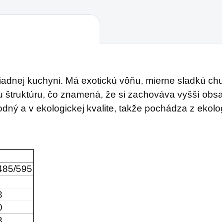
dnej kuchyni. Má exotickú vôňu, mierne sladkú chuť
štruktúru, čo znamená, že si zachováva vyšší obsah
rodný a v ekologickej kvalite, takže pochádza z eko
485/595
3
0
3