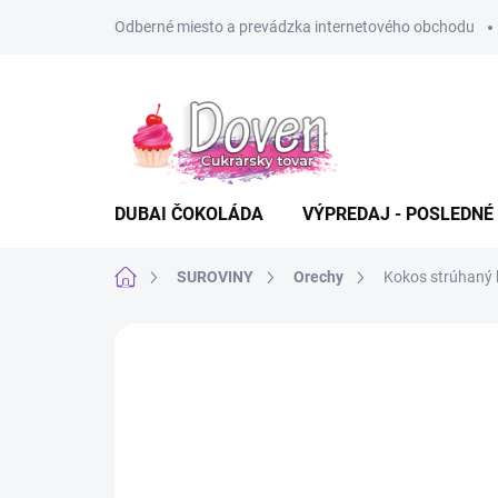
Prejsť
Odberné miesto a prevádzka internetového obchodu
na
obsah
DUBAI ČOKOLÁDA
VÝPREDAJ - POSLEDNÉ
Domov
SUROVINY
Orechy
Kokos strúhaný 
Neohodnotené
Podrobnosti hodn