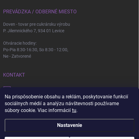
PREVÁDZKA / ODBERNÉ MIESTO
Doven - tovar pre cukrársku výrobu
P. Jilemnického 7, 934 01 Levice
Otváracie hodiny:
Po-Pia 8:30-16:30, So 8:30 - 12:00,
Ne - Zatvorené
KONTAKT
info
@
doven.sk
Na prispôsobenie obsahu a reklám, poskytovanie funkcií
+421 905 360 747
sociálnych médií a analýzu návštevnosti používame
súbory cookie. Viac informácií
tu
.
Nastavenie
Copyright 2026
Doven
. Všetky práva vyhradené.
Upraviť nastavenie cookies