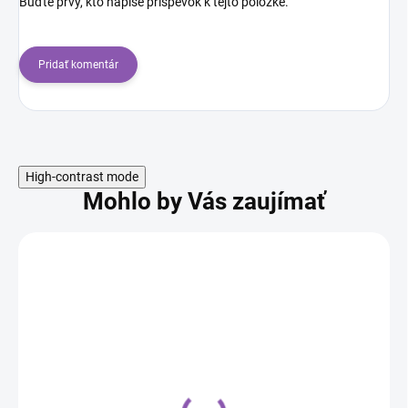
Buďte prvý, kto napíše príspevok k tejto položke.
Pridať komentár
High-contrast mode
Mohlo by Vás zaujímať