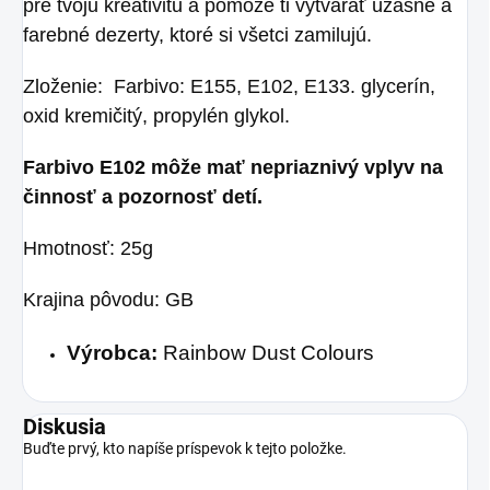
pre tvoju kreativitu a pomôže ti vytvárať úžasné a
farebné dezerty, ktoré si všetci zamilujú.
Zloženie: Farbivo: E155, E102, E133. glycerín,
oxid kremičitý, propylén glykol.
Farbivo E102 môže mať nepriaznivý vplyv na
činnosť a pozornosť detí.
Hmotnosť: 25g
Krajina pôvodu: GB
Výrobca:
Rainbow Dust Colours
Diskusia
Buďte prvý, kto napíše príspevok k tejto položke.