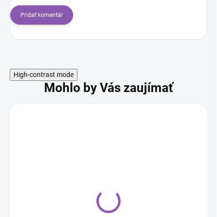
Pridať komentár
High-contrast mode
Mohlo by Vás zaujímať
Gélová farba ProGel -