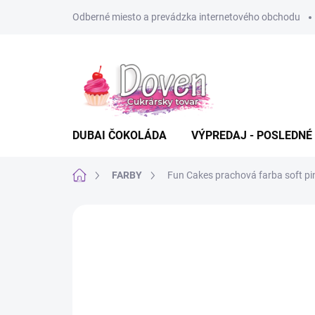
Prejsť
Odberné miesto a prevádzka internetového obchodu
na
obsah
DUBAI ČOKOLÁDA
VÝPREDAJ - POSLEDNÉ
Domov
FARBY
Fun Cakes prachová farba soft pi
Neohodnotené
Podrobnosti hodn