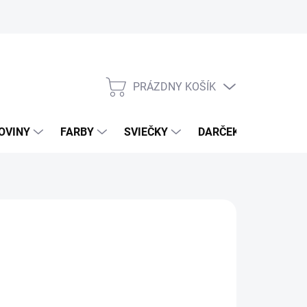
PRÁZDNY KOŠÍK
NÁKUPNÝ
KOŠÍK
OVINY
FARBY
SVIEČKY
DARČEKOVÝ POUKAZ