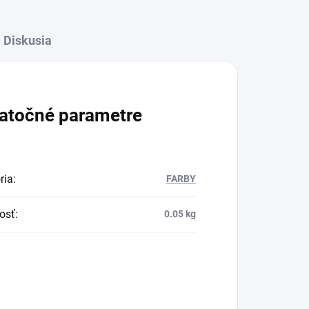
Diskusia
atočné parametre
ria
:
FARBY
osť
:
0.05 kg