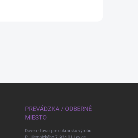
PREVÁDZKA / ODBERNÉ
MIESTO
Doven - tovar pre cukrársku výrobu
P. Jilemnického 7, 934 01 Levice