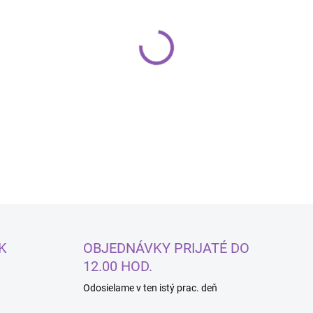
−
+
DETAILNÉ INFORMÁCIE
K
OBJEDNÁVKY PRIJATÉ DO
12.00 HOD.
Odosielame v ten istý prac. deň