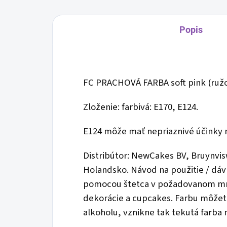
Popis
FC PRACHOVÁ FARBA soft pink (ružo
Zloženie: farbivá: E170, E124.
E124 môže mať nepriaznivé účinky n
Distribútor: NewCakes BV, Bruynvi
Holandsko. Návod na použitie / dáv
pomocou štetca v požadovanom mno
dekorácie a cupcakes. Farbu môžet
alkoholu, vznikne tak tekutá farba n