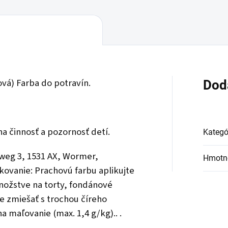
vá) Farba do potravín.
Dod
a činnosť a pozornosť detí.
Kategó
sweg 3, 1531 AX, Wormer,
Hmotn
kovanie: Prachovú farbu aplikujte
žstve na torty, fondánové
e zmiešať s trochou číreho
a maľovanie (max. 1,4 g/kg).. .