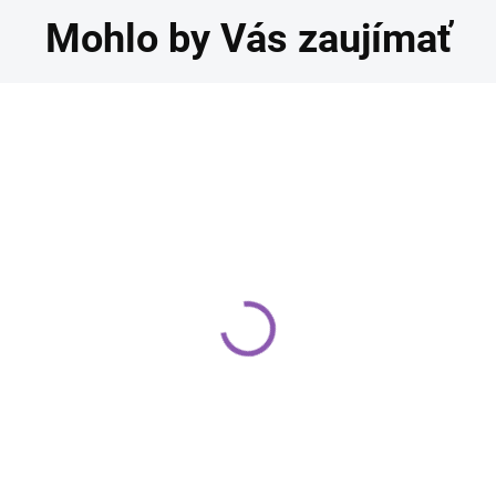
Mohlo by Vás zaujímať
un Cakes prachová
Fun Cakes prachová
arba baby blue
farba citrónová žltá
,30 €
3,30 €