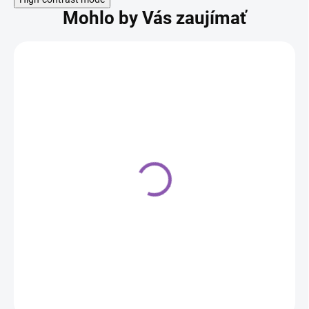
Mohlo by Vás zaujímať
Cukrárska poleva tmavá
Carla - 15 kg
97,40 €