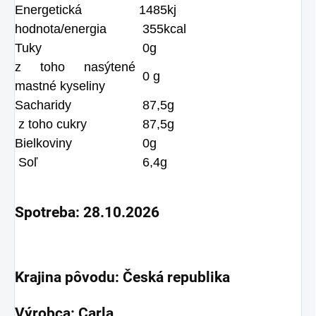
Energetická
1485kj
hodnota/energia
355kcal
Tuky
0g
z toho nasýtené
0 g
mastné kyseliny
Sacharidy
87,5g
z toho cukry
87,5g
Bielkoviny
0g
Soľ
6,4g
Spotreba: 28.10.2026
Krajina pôvodu: Česká republika
Výrobca: Carla