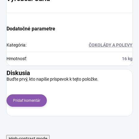
Dodatočné parametre
Kategória
:
ČOKOLÁDY A POLEVY
Hmotnosť
:
16 kg
Diskusia
Buďte prvý, kto napíše príspevok k tejto položke.
Pridať komentár
High-contrast mode