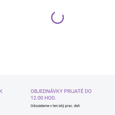
−
+
DETAILNÉ INFORMÁCIE
K
OBJEDNÁVKY PRIJATÉ DO
12.00 HOD.
Odosielame v ten istý prac. deň