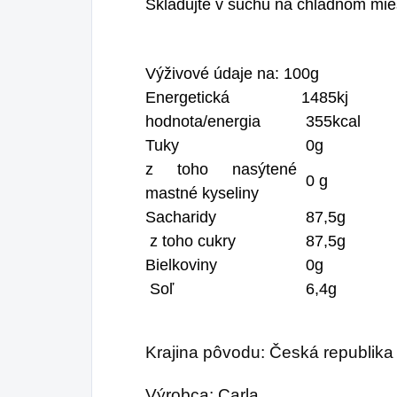
Skladujte v suchu na chladnom mie
Výživové údaje na: 100g
Energetická
1485kj
hodnota/energia
355kcal
Tuky
0g
z toho nasýtené
0 g
mastné kyseliny
Sacharidy
87,5g
z toho cukry
87,5g
Bielkoviny
0g
Soľ
6,4g
Krajina pôvodu: Česká republika
Výrobca: Carla