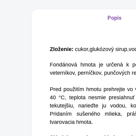
Popis
Zloženie:
cukor,glukózový sirup,vo
Fondánová hmota je určená k po
veterníkov, perníčkov, punčových r
Pred použitím hmotu prehrejte vo v
40 °C, teplota nesmie presiahnuť
tekutejšiu, narieďte ju vodou, 
Pridaním sušeného mlieka, prá
tvarovacia hmota.