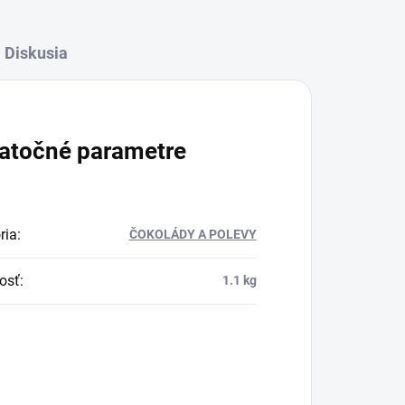
Diskusia
atočné parametre
ria
:
ČOKOLÁDY A POLEVY
osť
:
1.1 kg