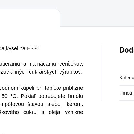
da,kyselina E330.
Dod
tieraniu a namáčaniu venčekov,
ezov a iných cukrárskych výrobkov.
Kategó
odnom kúpeli pri teplote približne
Hmotn
 50 °C. Pokiaľ potrebujete hmotu
kompótovou štavou alebo likérom.
škového cukru a oleja vznikne