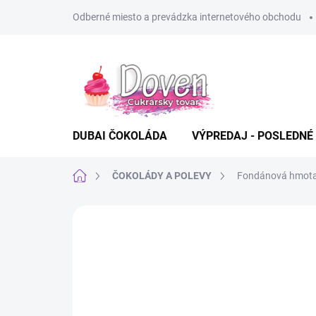
Prejsť
Odberné miesto a prevádzka internetového obchodu
na
obsah
DUBAI ČOKOLÁDA
VÝPREDAJ - POSLEDNÉ
Domov
ČOKOLÁDY A POLEVY
Fondánová hmota 
Neohodnotené
Podrobnosti hodn