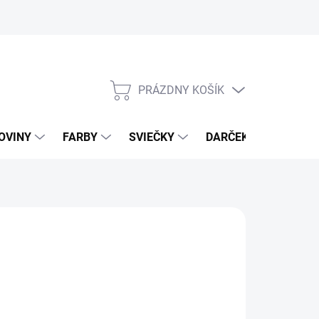
PRÁZDNY KOŠÍK
NÁKUPNÝ
KOŠÍK
OVINY
FARBY
SVIEČKY
DARČEKOVÝ POUKAZ