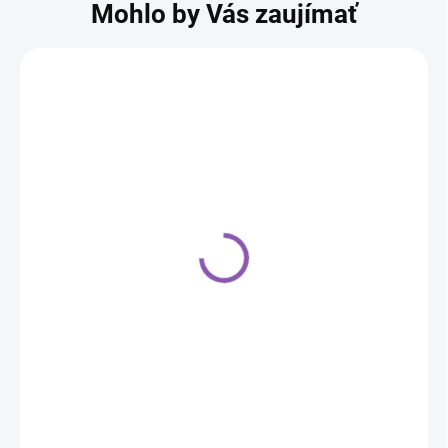
Mohlo by Vás zaujímať
Farba olejová Colour
Mill black 20ml
6,40 €