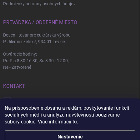
Podmienky ochrany osobných údajov
PREVÁDZKA / ODBERNÉ MIESTO
Doven - tovar pre cukrársku výrobu
P. Jilemnického 7, 934 01 Levice
Otváracie hodiny:
Po-Pia 8:30-16:30, So 8:30 - 12:00,
Ne - Zatvorené
KONTAKT
info
@
doven.sk
Na prispôsobenie obsahu a reklám, poskytovanie funkcií
+421 905 360 747
sociálnych médií a analýzu návštevnosti používame
súbory cookie. Viac informácií
tu
.
Nastavenie