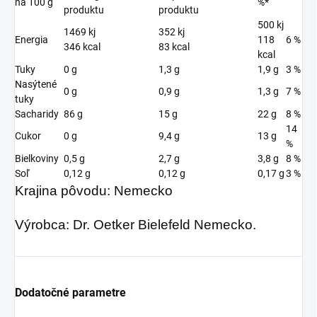
na 100 g
%*
produktu
produktu
500 kj
1469 kj
352 kj
Energia
118
6 %
346 kcal
83 kcal
kcal
Tuky
0 g
1,3 g
1,9 g
3 %
Nasýtené
0 g
0,9 g
1,3 g
7 %
tuky
Sacharidy
86 g
15 g
22 g
8 %
14
Cukor
0 g
9,4 g
13 g
%
Bielkoviny
0,5 g
2,7 g
3,8 g
8 %
Soľ
0,12 g
0,12 g
0,17 g
3 %
Krajina pôvodu: Nemecko
Výrobca: Dr. Oetker Bielefeld Nemecko.
Dodatočné parametre