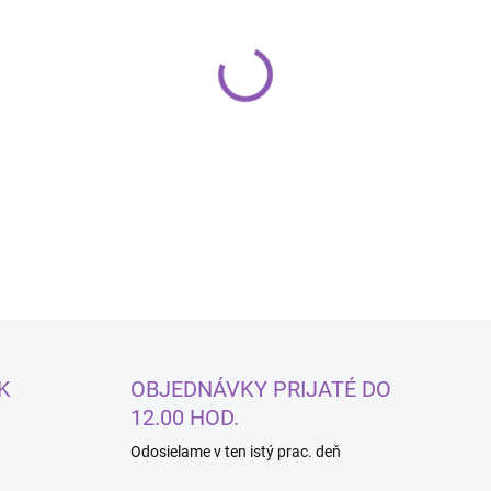
−
+
DETAILNÉ INFORMÁCIE
K
OBJEDNÁVKY PRIJATÉ DO
12.00 HOD.
Odosielame v ten istý prac. deň