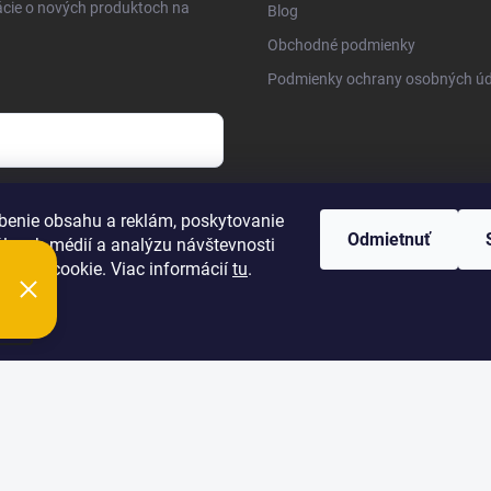
ácie o nových produktoch na
Blog
Obchodné podmienky
Podmienky ochrany osobných úd
osobných údajov
benie obsahu a reklám, poskytovanie
Odmietnuť
álnych médií a analýzu návštevnosti
úbory cookie. Viac informácií
tu
.
ie