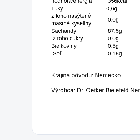
hodnota/energia
356kcal
Tuky
0,6g
z toho nasýtené
0,0g
mastné kyseliny
Sacharidy
87,5g
z toho cukry
0,0g
Bielkoviny
0,5g
Soľ
0,18g
Krajina pôvodu: Nemecko
Výrobca: Dr. Oetker Bielefeld N