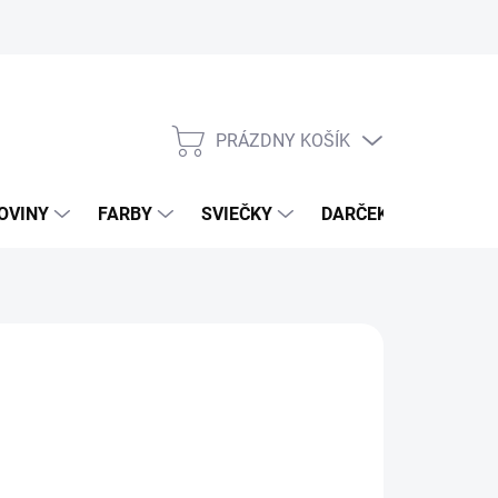
PRÁZDNY KOŠÍK
NÁKUPNÝ
KOŠÍK
OVINY
FARBY
SVIEČKY
DARČEKOVÝ POUKAZ