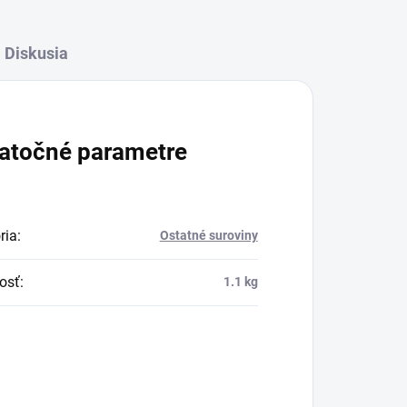
Diskusia
atočné parametre
ria
:
Ostatné suroviny
osť
:
1.1 kg