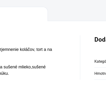
Dod
jemnenie koláčov, tort a na
Kategó
va sušené mlieko,sušené
múku.
Hmotn