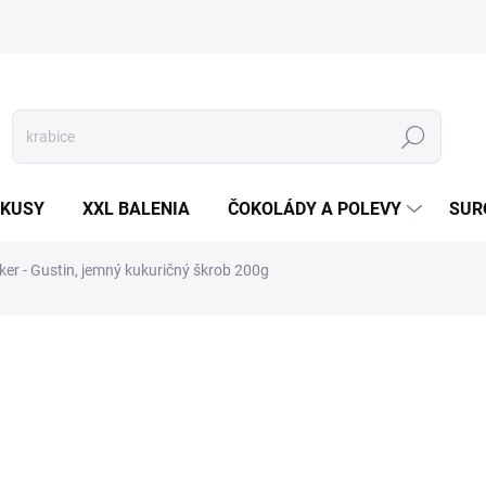
Hľadať
 KUSY
XXL BALENIA
ČOKOLÁDY A POLEVY
SUR
ker - Gustin, jemný kukuričný škrob 200g
otenia
ZNAČKA:
DR.OETKER
2,30 €
Jednotková
SKLADOM
(>5 KS)
cena: