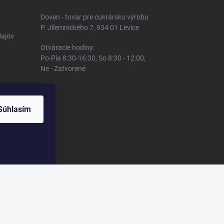
Doven - tovar pre cukrársku výrobu
P. Jilemnického 7, 934 01 Levice
ajov
Otváracie hodiny:
Po-Pia 8:30-16:30, So 8:30 - 12:00,
Ne - Zatvorené
Súhlasím