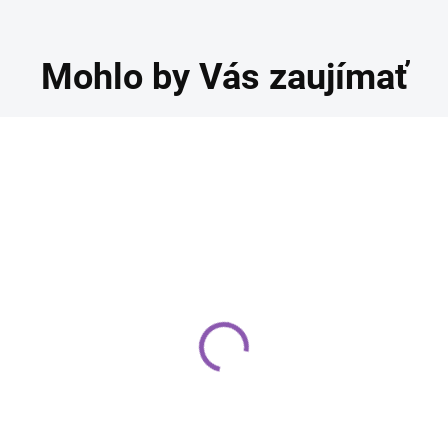
Mohlo by Vás zaujímať
r. Oetker - Čierne
Dr.Oetker - Gustin,
akao 70g
jemný kukuričný škrob
1 kg
,40 €