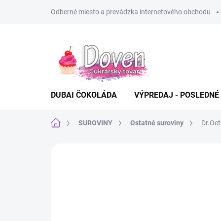
Prejsť
Odberné miesto a prevádzka internetového obchodu
na
obsah
DUBAI ČOKOLÁDA
VÝPREDAJ - POSLEDNÉ
Domov
SUROVINY
Ostatné suroviny
Dr.Oet
Neohodnotené
Podrobnosti hodn