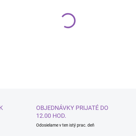
Cukrová dekorácia kvietky bi
DETAILNÉ INFORMÁCIE
K
OBJEDNÁVKY PRIJATÉ DO
12.00 HOD.
Odosielame v ten istý prac. deň