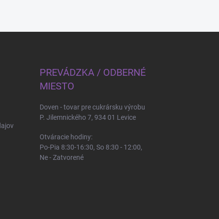
PREVÁDZKA / ODBERNÉ
MIESTO
Doven - tovar pre cukrársku výrobu
P. Jilemnického 7, 934 01 Levice
ajov
Otváracie hodiny:
Po-Pia 8:30-16:30, So 8:30 - 12:00,
Ne - Zatvorené