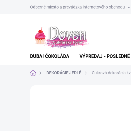
Prejsť
Odberné miesto a prevádzka internetového obchodu
na
obsah
DUBAI ČOKOLÁDA
VÝPREDAJ - POSLEDNÉ
Domov
DEKORÁCIE JEDLÉ
Cukrová dekorácia kvi
Neohodnotené
Podrobnosti hodn