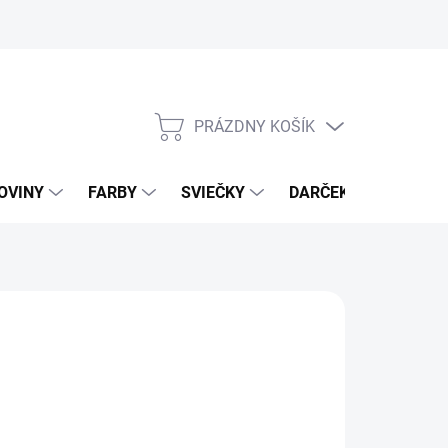
PRÁZDNY KOŠÍK
NÁKUPNÝ
KOŠÍK
OVINY
FARBY
SVIEČKY
DARČEKOVÝ POUKAZ