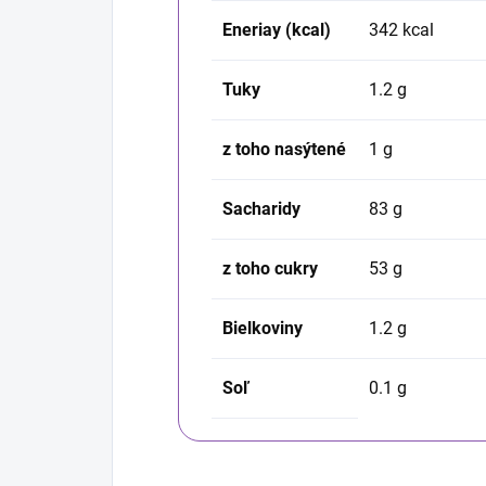
Eneriay (kcal)
342
kcal
Tuky
1.2
g
z toho nasýtené
1
g
Sacharidy
83
g
z toho cukry
53
g
Bielkoviny
1.2
g
Soľ
0.1
g