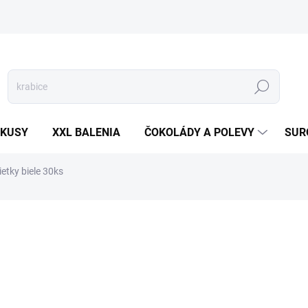
Hľadať
 KUSY
XXL BALENIA
ČOKOLÁDY A POLEVY
SUR
etky biele 30ks
otenia
3,20 €
Jednotková
VYPREDANÉ
cena: