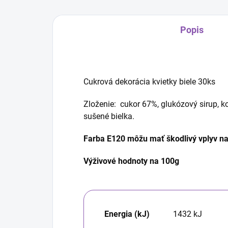
Popis
Cukrová dekorácia kvietky biele 30ks
Zloženie: cukor 67%, glukózový sirup, ko
sušené bielka.
Farba E120 môžu mať škodlivý vplyv na 
Výživové hodnoty na 100g
Energia (kJ)
1432
kJ