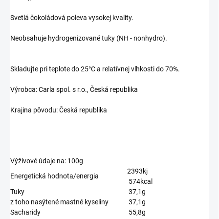
Svetlá čokoládová poleva vysokej kvality.
Neobsahuje hydrogenizované tuky (NH - nonhydro).
Skladujte pri teplote do 25°C a relatívnej vlhkosti do 70%.
Výrobca: Carla spol. s r.o., Česká republika
Krajina pôvodu: Česká republika
Výživové údaje na: 100g
2393kj
Energetická hodnota/energia
574kcal
Tuky
37,1g
z toho nasýtené mastné kyseliny
37,1g
Sacharidy
55,8g