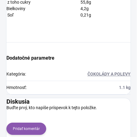
z toho cukry
55,8g
Bielkoviny
4,2g
Soľ
0,21g
Dodatočné parametre
Kategória
:
ČOKOLÁDY A POLEVY
Hmotnosť
:
1.1 kg
Diskusia
Buďte prvý, kto napíše príspevok k tejto položke.
Pridať komentár