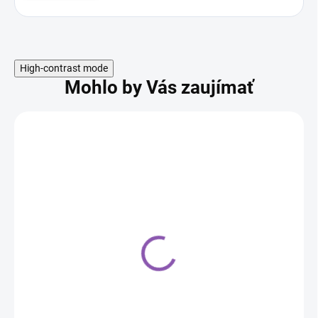
High-contrast mode
Mohlo by Vás zaujímať
Cukrárska poleva Carla,
tmavá (1 kg)
7,00 €