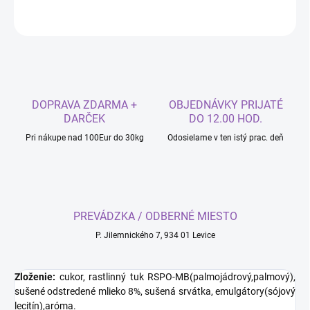
OPÝTAŤ SA
DOPRAVA ZDARMA +
OBJEDNÁVKY PRIJATÉ
DARČEK
DO 12.00 HOD.
Pri nákupe nad 100Eur do 30kg
Odosielame v ten istý prac. deň
PREVÁDZKA / ODBERNÉ MIESTO
P. Jilemnického 7, 934 01 Levice
Zloženie:
cukor, rastlinný tuk RSPO-MB(palmojádrový,palmový),
sušené odstredené mlieko 8%, sušená srvátka, emulgátory(sójový
lecitín),aróma.