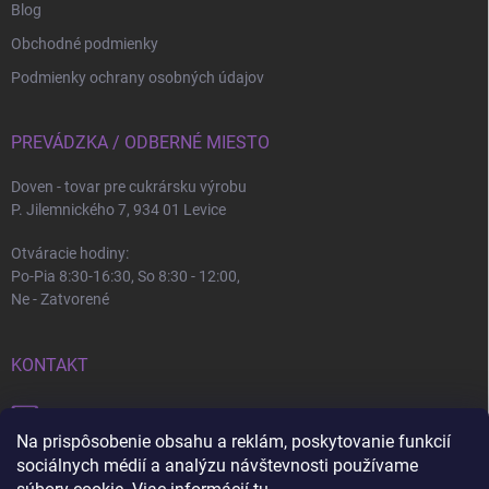
Blog
Obchodné podmienky
Podmienky ochrany osobných údajov
PREVÁDZKA / ODBERNÉ MIESTO
Doven - tovar pre cukrársku výrobu
P. Jilemnického 7, 934 01 Levice
Otváracie hodiny:
Po-Pia 8:30-16:30, So 8:30 - 12:00,
Ne - Zatvorené
KONTAKT
info
@
doven.sk
Na prispôsobenie obsahu a reklám, poskytovanie funkcií
+421 905 360 747
sociálnych médií a analýzu návštevnosti používame