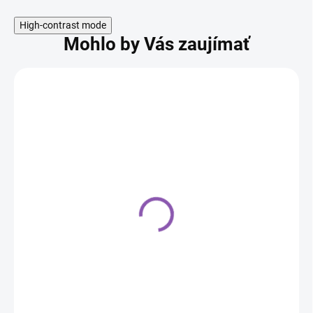
High-contrast mode
Mohlo by Vás zaujímať
Celofánový sáčok
Ovečka 10 ks v balení
4,40 €