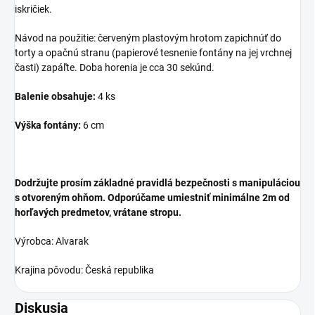
iskričiek.
Návod na použitie: červeným plastovým hrotom zapichnúť do
torty a opačnú stranu (papierové tesnenie fontány na jej vrchnej
časti) zapáľte. Doba horenia je cca 30 sekúnd.
Balenie obsahuje:
4 ks
Výška fontány:
6 cm
Dodržujte prosím základné pravidlá bezpečnosti s manipuláciou
s otvoreným ohňom. Odporúčame umiestniť minimálne 2m od
horľavých predmetov, vrátane stropu.
Výrobca: Alvarak
Krajina pôvodu: Česká republika
Diskusia